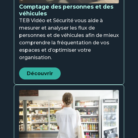
Comptage des personnes et des
véhicules
Et
TEB Vidéo et Sécurité vous aide à
re
mesurer et analyser les flux de
pub
personnes et de véhicules afin de mieux
N
comprendre la fréquentation de vos
s
espaces et d’optimiser votre
organisation.
Découvrir
Ind
N
s