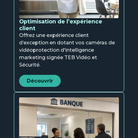
Optimisation de l’expérience
client
Offrez une expérience client
ETI et
d’exception en dotant vos caméras de
grands
compte
vidéoprotection d'intelligence
marketing signée TEB Vidéo et
Nos
Sécurité.
solutio
Découvrir
Voir la page
→