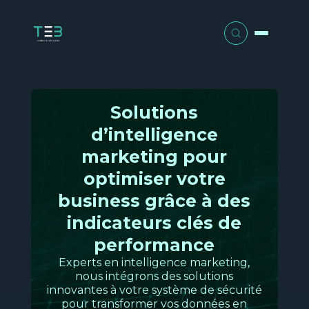
Panneau de gestion des cookies
Nos solutions
Solutions
d’intelligence
Gestion optimisée
Nos services
Pour vous aider dans votre gestion au
marketing pour
quotidien et vos planifications de
optimiser votre
Audit et conseil
Votre activité
ressources.
business grâce à des
Retail e
Intégration et conception
Qui sommes-nous ?
indicateurs clés de
Découvrir
Grande
distribu
performance
Installation et déploiement
Nos
Actualités
Experts en intelligence marketing,
Intelligence marketing
nous intégrons des solutions
solutio
Pour optimiser vos décisions
Maintenance et SAV
innovantes à votre système de sécurité
commerciales et opérationnelles grâce
Contact
pour transformer vos données en