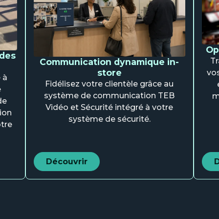
Op
 des
Tr
Communication dynamique in-
store
vos
 à
Fidélisez votre clientèle grâce au
e
système de communication TEB
m
de
Vidéo et Sécurité intégré à votre
ion
système de sécurité.
tre
Découvrir
D