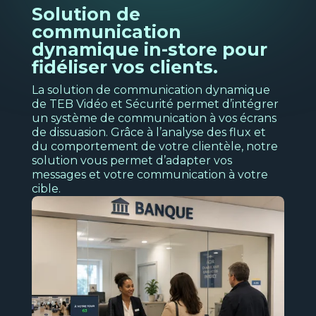
l'analyse des interactions de vos clients
Solution de
Télé-vidéosurveillance
communication
Ba
Découvrir
dynamique in-store pour
Formation
N
fidéliser vos clients.
s
Sécurité électronique
Location et financement
La solution de communication dynamique
Pour protéger les biens et les personnes
de TEB Vidéo et Sécurité permet d’intégrer
un système de communication à vos écrans
de votre entreprise.
Voir la page
→
de dissuasion. Grâce à l’analyse des flux et
du comportement de votre clientèle, notre
Découvrir
solution vous permet d’adapter vos
messages et votre communication à votre
cible.
Transpo
Voir la page
→
et
logistiq
Nos
solutio