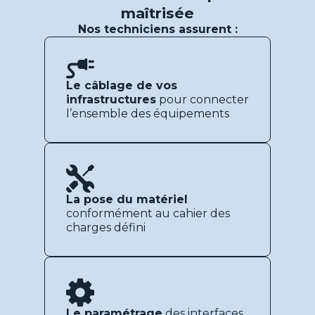
maîtrisée
Nos techniciens assurent :
ETI et
Le câblage de vos
grands
infrastructures
pour connecter
l’ensemble des équipements
compte
Nos
solutio
La pose du matériel
conformément au cahier des
charges défini
Voir la page
→
Le paramétrage
des interfaces