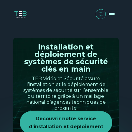
Panneau de gestion des cookies
Nos solutions
Installation et
déploiement de
Gestion optimisée
Nos services
systèmes de sécurité
Pour vous aider dans votre gestion au
clés en main
quotidien et vos planifications de
Audit et conseil
Votre activité
TEB Vidéo et Sécurité assure
ressources.
l’installation et le déploiement de
Retail e
systèmes de sécurité sur l’ensemble
Intégration et conception
Qui sommes-nous ?
Découvrir
Grande
du territoire grâce à un maillage
distribu
national d’agences techniques de
Installation et déploiement
proximité.
Nos
Actualités
Intelligence marketing
solutio
Découvrir notre service
Pour optimiser vos décisions
Maintenance et SAV
d’installation et déploiement
commerciales et opérationnelles grâce
Contact