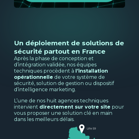
l'analyse des interactions de vos clients
Télé-vidéosurveillance
Ba
Découvrir
Formation
N
s
Sécurité électronique
Location et financement
Un déploiement de solutions de
Pour protéger les biens et les personnes
sécurité partout en France
de votre entreprise.
Voir la page
→
Après la phase de conception et
d’intégration validée, nos équipes
Découvrir
techniques procèdent à
l’installation
opérationnelle
de votre système de
sécurité, solution de gestion ou dispositif
d’intelligence marketing.
Transpo
Voir la page
→
L’une de nos huit agences techniques
et
intervient
directement sur votre site
pour
logistiq
vous proposer une solution clé en main
Nos
dans les meilleurs délais.
solutio