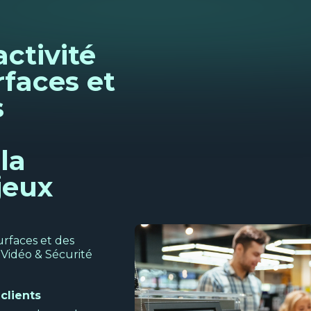
activité
faces et
s
la
jeux
urfaces et des
Vidéo & Sécurité
clients