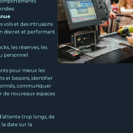
s comportements
cendies
nnue
 vols et des intrusions
n discret et performant
cks, les réserves, les
au personnel
ants pour mieux les
 et besoins, identifier
ndonnés, communiquer
er de nouveaux espaces
d’attente trop longs, de
la date sur la