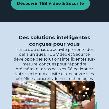
Découvrir TEB Vidéo & Sécurité
Découvrir
Voir la page
→
ETI et
grands
Des solutions intelligentes
compte
conçues pour vous
Nos
Parce que chaque activité présente des
solutio
défis uniques, TEB Vidéo et Sécurité
développe des solutions intelligentes sur-
mesure, conçues pour répondre
précisément à vos besoins. Sélectionnez
votre secteur d’activité et découvrez les
bénéfices concrets de nos technologies.
Retail
Voir la page
→
Grand
distri
Nos