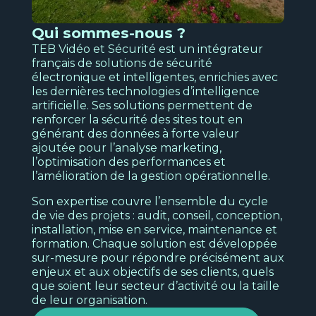
l'analyse des interactions de vos clients
Qui sommes-nous ?
Et
TEB Vidéo et Sécurité est un intégrateur
re
Découvrir
français de solutions de sécurité
pub
électronique et intelligentes, enrichies avec
N
les dernières technologies d’intelligence
artificielle. Ses solutions permettent de
s
renforcer la sécurité des sites tout en
générant des données à forte valeur
ajoutée pour l’analyse marketing,
l’optimisation des performances et
l’amélioration de la gestion opérationnelle.
Son expertise couvre l’ensemble du cycle
de vie des projets : audit, conseil, conception,
Ind
installation, mise en service, maintenance et
N
formation. Chaque solution est développée
sur-mesure pour répondre précisément aux
s
Sécurité électronique
enjeux et aux objectifs de ses clients, quels
Pour protéger les biens et les personnes
que soient leur secteur d’activité ou la taille
de votre entreprise.
de leur organisation.