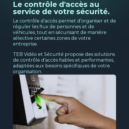
l'analyse des interactions de vos clients
Le contrôle d'accès au
Télé-vidéosurveillance
service de votre sécurité.
Ba
Découvrir
Formation
Le contrôle d’accès permet d’organiser et de
N
réguler les flux de personnes et de
s
véhicules, tout en sécurisant de manière
Sécurité électronique
Location et financement
sélective certaines zones de votre
Pour protéger les biens et les personnes
entreprise.
de votre entreprise.
Voir la page
→
TEB Vidéo et Sécurité propose des solutions
de contrôle d’accès fiables et performantes,
Découvrir
adaptées aux besoins spécifiques de votre
organisation.
Transpo
Voir la page
→
et
logistiq
Nos
solutio