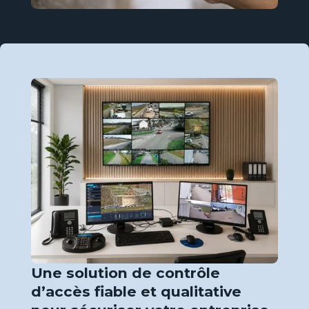
Et
re
pub
N
s
Ind
N
s
Une solution de contrôle
d’accès fiable et qualitative