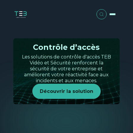
Panneau de gestion des cookies
Nos solutions
Contrôle d’accès
Les solutions de contrôle d'accès TEB
Gestion optimisée
Nos services
Vidéo et Sécurité renforcent la
Pour vous aider dans votre gestion au
sécurité de votre entreprise et
quotidien et vos planifications de
améliorent votre réactivité face aux
Audit et conseil
Votre activité
ressources.
incidents et aux menaces.
Retail e
Intégration et conception
Découvrir la solution
Qui sommes-nous ?
Découvrir
Grande
distribu
Installation et déploiement
Nos
Actualités
Intelligence marketing
solutio
Pour optimiser vos décisions
Maintenance et SAV
commerciales et opérationnelles grâce
Contact